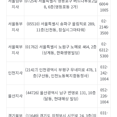
서울남부
(07254) 서울특별시 영등포구 버드나루로2길
6004-
지사
8, 6층(영등포동 2가)
1005
02-
서울동부
(05510) 서울특별시 송파구 올림픽로 289,
2146-
지사
11층(신천동, 잠실시그마타워)
3500
02-
서울북부
(01762) 서울특별시 노원구 노해로 464, 2층
6312-
지사
(상계동, 한화생명빌딩)
5300
032-
(21417) 인천광역시 부평구 무네미로 478, 1
인천지사
242-
층(구산동, 인천노동복지합동청사)
1004
052-
(44726) 울산광역시 남구 번영로 131, 10층
울산지사
226-
(달동, 현대해상 빌딩)
1004
031-
경기북부
(11649) 경기도 의정부시 시민로 24, 3층(의