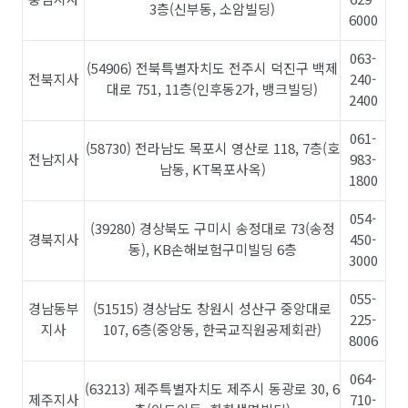
3층(신부동, 소암빌딩)
6000
063-
(54906) 전북특별자치도 전주시 덕진구 백제
전북지사
240-
대로 751, 11층(인후동2가, 뱅크빌딩)
2400
061-
(58730) 전라남도 목포시 영산로 118, 7층(호
전남지사
983-
남동, KT목포사옥)
1800
054-
(39280) 경상북도 구미시 송정대로 73(송정
경북지사
450-
동), KB손해보험구미빌딩 6층
3000
055-
경남동부
(51515) 경상남도 창원시 성산구 중앙대로
225-
지사
107, 6층(중앙동, 한국교직원공제회관)
8006
064-
(63213) 제주특별자치도 제주시 동광로 30, 6
제주지사
710-