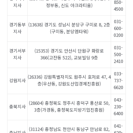
850-
지사
정부동, 신도 아크라티움)
4500
031-
경기동부
(13638) 경기도 성남시 분당구 구미로 8, 2층
600-
지사
(구미동, 분당엠타워)
0200
031-
경기서부
(15353) 경기도 안산시 단원구 화랑로
500-
지사
366(고잔동 522), 교보빌딩 9층
2410
033-
(26336) 강원특별자치도 원주시 호저로 47, 4
강원지사
737-
층(우산동, 강원도산업경제진흥원)
6620
043-
(28604) 충청북도 청주시 흥덕구 풍산로 50,
충북지사
230-
3층(가경동, 충청북도지방기업진흥원)
6400
041-
(31124) 충청남도 천안시 동남구 만남로 82,
충남지사
629-