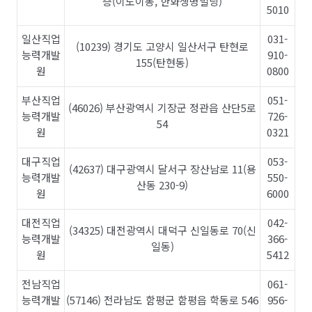
층(이도이동, 한화생명빌딩)
5010
일산직업
031-
(10239) 경기도 고양시 일산서구 탄현로
능력개발
910-
155(탄현동)
원
0800
부산직업
051-
(46026) 부산광역시 기장군 정관읍 산단5로
능력개발
726-
54
원
0321
대구직업
053-
(42637) 대구광역시 달서구 장산남로 11(용
능력개발
550-
산동 230-9)
원
6000
대전직업
042-
(34325) 대전광역시 대덕구 신일동로 70(신
능력개발
366-
일동)
원
5412
전남직업
061-
능력개발
(57146) 전라남도 함평군 함평읍 학동로 546
956-