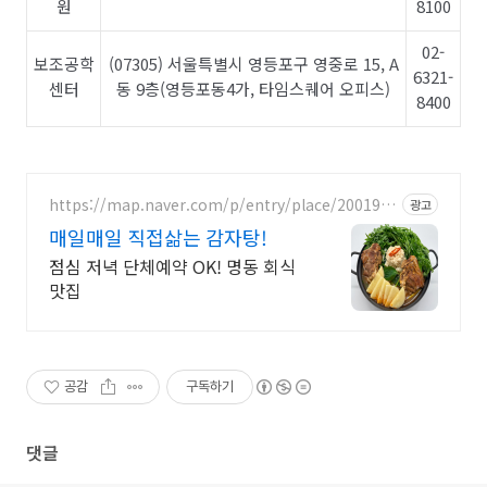
원
8100
02-
보조공학
(07305) 서울특별시 영등포구 영중로 15, A
6321-
센터
동 9층(영등포동4가, 타임스퀘어 오피스)
8400
https://map.naver.com/p/entry/place/2001905
광고
795
매일매일 직접삶는 감자탕!
점심 저녁 단체예약 OK! 명동 회식
맛집
공감
구독하기
댓글