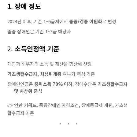
1.
장애 정도
2024년 이후, 기존 1~6급제에서
중증/경증 이원화
로 변경
중증 장애인
은 기존 1~3급 해당자
2.
소득인정액 기준
개인과 배우자의 소득 및 재산을 합산해 산정
기초생활수급자, 차상위계층
여부가 핵심 기준
장애인연금은
중위소득 70% 이하
, 장애수당은
기초생활수급자
및 차상위
중심
👉 연관 키워드: 중증장애인 자격조건, 장애등급제 개편, 기초생
활수급자 기준