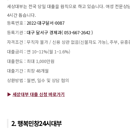
세상대부는 전국 당일 대출을 원칙으로 하고 있습니다. 여성 전문상담
4시간 돕습니다.
등록번호 :
2022-대구달서-0087
등록기관 :
대구 달서구 경제과( 053-667-2642 )
자격조건 : 무직자 불가 / 신용 상관 없음(신불자도 가능), 주부, 유흥
대출금리 : 연 10~11%(월 1~1.6%)
대출한도 : 최대 1,000만원
대출기간 : 최장 48개월
상환방법 : 월변, 일수 및 상담 협의
▶
세상대부 대출 신청 바로가기
2. 행복민창24시대부