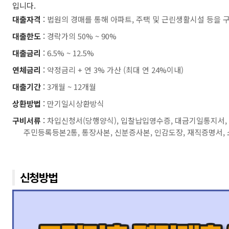
입니다.
대출자격
:
법원의 경매를 통해 아파트, 주택 및 근린생활시설 등을 
대출한도
:
경락가의 50% ~ 90%
대출금리
:
6.5% ~ 12.5%
연체금리
:
약정금리 + 연 3% 가산 (최대 연 24%이내)
대출기간
:
3개월 ~ 12개월
상환방법
:
만기일시상환방식
구비서류
:
차입신청서(당행양식), 입찰납입영수증, 대금기일통지서,
주민등록등본2통, 통장사본, 신분증사본, 인감도장, 재직증명서,
신청방법