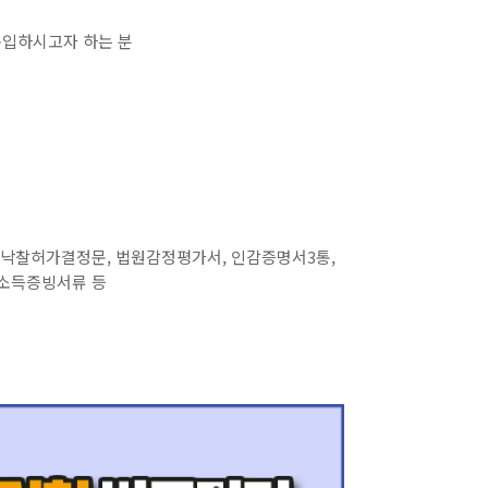
구입하시고자 하는 분
 낙찰허가결정문, 법원감정평가서, 인감증명서3통,
 소득증빙서류 등